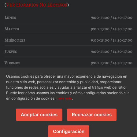
(
Ver Horarios No Lectivos
)
Lunes
9:00-13:00 / 14:30-17:00
Martes
9:00-13:00 / 14:30-17:00
Miércoles
9:00-13:00 / 14:30-17:00
Jueves
9:00-13:00 / 14:30-17:00
Viernes
9:00-13:00 / 14:30-17:00
Usamos cookies para ofrecer una mayor experiencia de navegación en
nuestro sitio web, personalizar contenido y publicidad, proporcionar
funciones de redes sociales y ayudar a analizar el tráfico web del sitio.
Aviso Legal
|
Condiciones de Uso
|
Política de Privacidad
|
Puede leer cómo usamos las cookies y cómo configurarlas haciendo clic
en configuración de cookies.
Leer más
.
Política de Cookies
Aceptar cookies
Rechazar cookies
Formación Profesional Valle del Miro
© 2026 -
- Todos los
derechos reservados.
Configuración