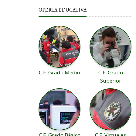
OFERTA EDUCATIVA
C.F. Grado Medio
C.F. Grado
Superior
.
C.F. Grado Básico
C.F. Virtuales