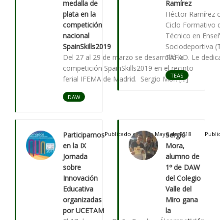
medalla de
Ramírez
plata en la
Héctor Ramírez c
competición
Ciclo Formativo 
nacional
Técnico en Ense
SpainSkills2019
Sociodeportiva 
Del 27 al 29 de marzo se desarrolló la
TAFAD. Le dedicam
competición SpainSkills2019 en el recinto
TEAS
ferial IFEMA de Madrid. Sergio Mor. [...]
DAW
Participamos
Publicado el 22 de Mayo de 2018
Sergio
Publi
en la IX
Mora,
Jornada
alumno de
sobre
1º de DAW
Innovación
del Colegio
Educativa
Valle del
organizadas
Miro gana
por UCETAM
la