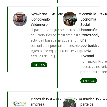
Gymkhana
Publicado el 28 de Junio de 2022
Faro de la
Publi
'Conociendo
Economía
Valdemoro'
Social.
El pasado 7 de Junio nuestros alumnos
Formación
de Grado Básico realizaron esta
Profesional,
actividad basada en superar un
una
conjunto de pruebas de destreza e
oportunidad
ingenio por equipos (FPB 1º y FPB 2º)
para la
a través de un. [...]
juventud
Formación Profe
EVENTOS
educativa no univ
permanente cambio
EVENTOS
Planes de
Publicado el 18 de Mayo de 2022
Actividad
Publica
empresa
parte de