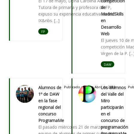
El 17 de mayo, Doña Carolina Álvarez,
competición
Tutora de primaria y profesora de FP,
de
expuso su experiencia educativa en las
MadridSkills
IX&nbs. [...]
en
Desarrollo
FP
Web
El jueves 10 de 
competición Madr
Virgen de la P. [...
DAW
Alumnos de
Publicado el 09 de Abril de 2018
Los alumnos
Pub
1º de DAW
del Valle del
en la fase
Miro
regional del
participarán
concurso
en el
ProgramaMe
concurso de
El pasado miércoles 21 de marzo un
programación
equipo de alumnos de primer curso del
ProgramaMe