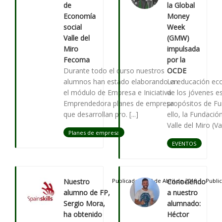
de
la Global
Economía
Money
social
Week
Valle del
(GMW)
Miro
impulsada
Fecoma
por la
Durante todo el curso nuestros
OCDE
alumnos han estado elaborando en
La educación ec
el módulo de Empresa e Iniciativa
de los jóvenes e
Emprendedora planes de empresa
propósitos de Fu
que desarrollan pro. [...]
ello, la Fundación
Valle del Miro (Val.
Planes de empresa
EVENTOS
Nuestro
Publicado el 02 de Abril de 2019
Conociendo
Publi
alumno de FP,
a nuestro
Sergio Mora,
alumnado:
ha obtenido
Héctor