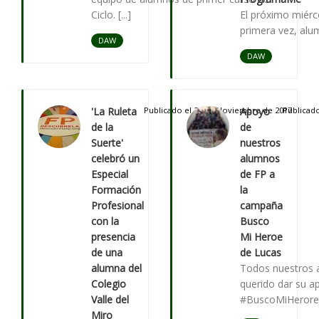
Ciclo. [...]
El próximo miérc
primera vez, alumn
DAW
DAW
'La Ruleta
Publicado el 20 de Noviembre de 2017
Apoyo
Publicado
de la
de
Suerte'
nuestros
celebró un
alumnos
Especial
de FP a
Formación
la
Profesional
campaña
con la
Busco
presencia
Mi Heroe
de una
de Lucas
alumna del
Todos nuestros 
Colegio
querido dar su 
Valle del
#BuscoMiHerore #.
Miro