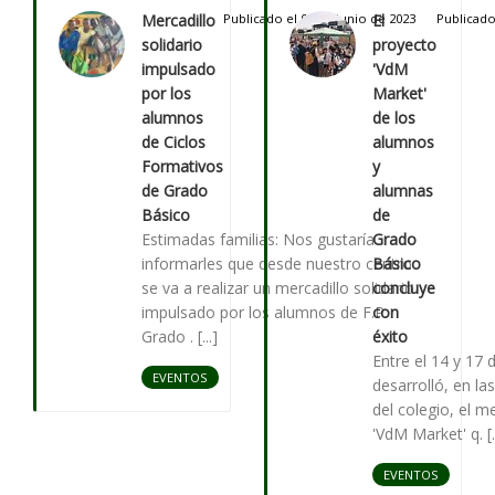
Mercadillo
Publicado el 02 de Junio de 2023
El
Publicado
solidario
proyecto
impulsado
'VdM
por los
Market'
alumnos
de los
de Ciclos
alumnos
Formativos
y
de Grado
alumnas
Básico
de
Estimadas familias: Nos gustaría
Grado
informarles que desde nuestro centro
Básico
se va a realizar un mercadillo solidario
concluye
impulsado por los alumnos de F.P.
con
Grado . [...]
éxito
Entre el 14 y 17 
EVENTOS
desarrolló, en la
del colegio, el me
'VdM Market' q. [..
EVENTOS