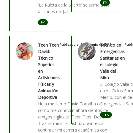
FP
'La Ruleta de la Suerte' se suma a las
acciones de. [...]
FP
Teen Teen
Publicado el 01 de Junio de 2016
Técnico en
Publi
David:
Emergencias
Técnico
Sanitarias en
Superior
el colegio
en
Valle del
Actividades
Miro
Físicas y
El Colegio Valle 
Animación
otros Ciclos For
Deportiva
Medio, con el de
Hola me llamo David Torralba o
Emergencias Sanita
como me conocen ahora cientos de
TES
amigos ingleses "Teen Teen David".
Tras terminar el instituto e intentar
continuar mi carrera académica con